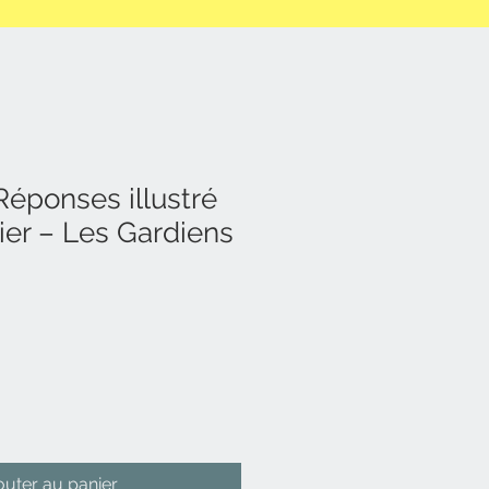
Réponses illustré
ier – Les Gardiens
outer au panier