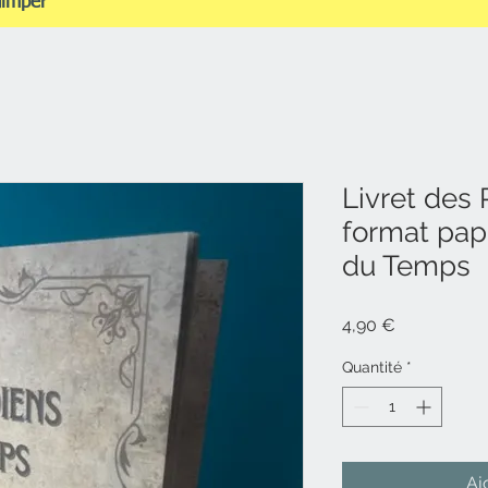
uimper
Livret des 
format pap
du Temps
Prix
4,90 €
Quantité
*
Aj