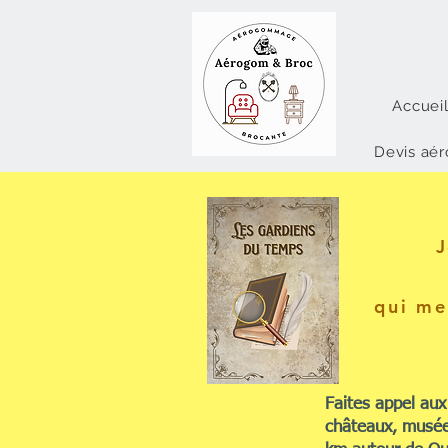
Accuei
Devis aé
J
qui me
Faites appel au
châteaux, musée,