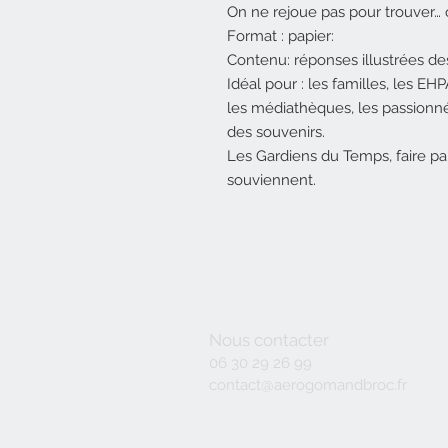
On ne rejoue pas pour trouver… 
Format : papier:
Contenu: réponses illustrées de
Idéal pour : les familles, les EH
les médiathèques, les passionné
des souvenirs.
Les Gardiens du Temps, faire par
souviennent.
Nous contacter
06 30 29 26 99
contact@aerogomandbroc.fr