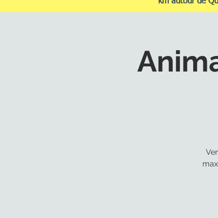
km autour de Q
Anima
Ven
maxi