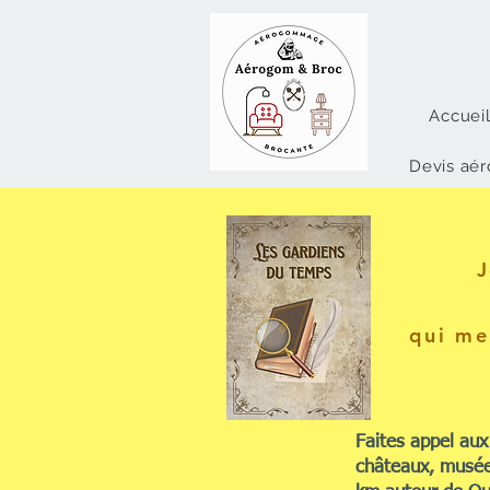
Accuei
Devis aé
J
qui me
Faites appel au
châteaux, musée,