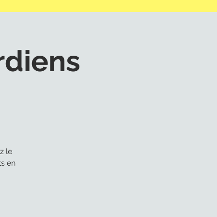
rdiens
z le
ts en